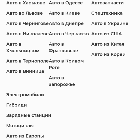
Авто в Харькове
Авто в Одессе
Автозапчасти
Infiniti
Jaguar
Jeep
Авто во Львове
Авто в Киеве
Спецтехника
Авто в Чернигове
Авто в Днепре
Авто в Украине
Авто в Николаеве
Авто в Черкассах
Авто из США
KIA
Land Rover
Lexus
Авто в
Авто в
Авто из Китая
Хмельницком
Франковске
Авто из Кореи
Авто в Тернополе
Авто в Кривом
Роге
Авто в Виннице
Lincoln
Mazda
Mercedes-Benz
Авто в
Запорожье
Электромобили
Гибриди
Nissan
Porsche
Renault Samsung
Зарядные станции
Мотоциклы
Авто из Европы