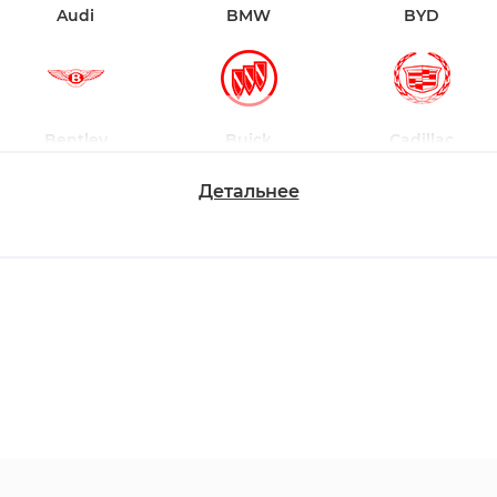
Audi
BMW
BYD
Bentley
Buick
Cadillac
Детальнее
Changan
Chevrolet
Dodge
Ford
Honda
Hyundai