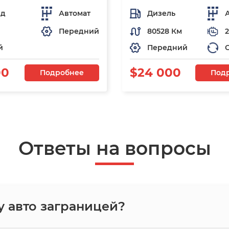
ид
Автомат
Дизель
Передний
80528 Км
2
й
Передний
00
$24 000
Подробнее
Под
Ответы на вопросы
у авто заграницей?