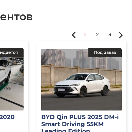
ентов
1
2
3
идается
Под заказ
 2020
BYD Qin PLUS 2025 DM-i
Smart Driving 55KM
Leading Edition