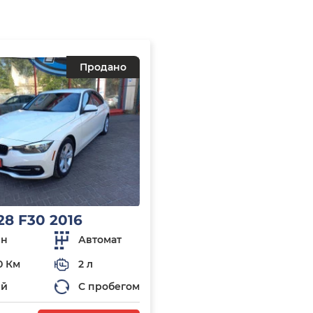
Продано
8 F30 2016
ин
Автомат
0 Км
2 л
ий
С пробегом