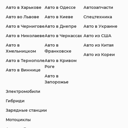
Авто в Харькове
Авто в Одессе
Автозапчасти
Ford
Honda
Hyundai
Авто во Львове
Авто в Киеве
Спецтехника
Авто в Чернигове
Авто в Днепре
Авто в Украине
Авто в Николаеве
Авто в Черкассах
Авто из США
Авто в
Авто в
Авто из Китая
Infiniti
Jaguar
Jeep
Хмельницком
Франковске
Авто из Кореи
Авто в Тернополе
Авто в Кривом
Роге
Авто в Виннице
Авто в
KIA
Land Rover
Lexus
Запорожье
Электромобили
Гибриди
Lincoln
Mazda
Mercedes-Benz
Зарядные станции
Мотоциклы