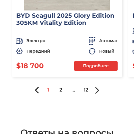
BYD Seagull 2025 Glory Edition
305KM Vitality Edition
Электро
Автомат
Передний
Новый
$18 700
Подробнее
1
2
...
12
Ответы на вопросы