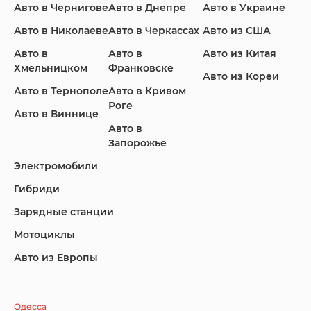
Авто в Чернигове
Авто в Днепре
Авто в Украине
Авто в Николаеве
Авто в Черкассах
Авто из США
Авто в
Авто в
Авто из Китая
Infiniti
Jaguar
Jeep
Хмельницком
Франковске
Авто из Кореи
Авто в Тернополе
Авто в Кривом
Роге
Авто в Виннице
Авто в
KIA
Land Rover
Lexus
Запорожье
Электромобили
Гибриди
Lincoln
Mazda
Mercedes-Benz
Зарядные станции
Мотоциклы
Авто из Европы
Nissan
Porsche
Renault Samsung
Одесса