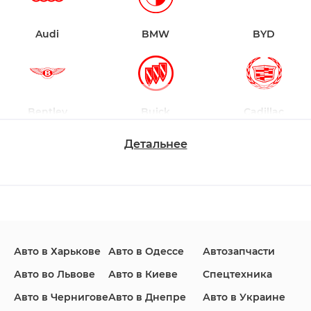
Audi
BMW
BYD
Bentley
Buick
Cadillac
Детальнее
Changan
Chevrolet
Dodge
Авто в Харькове
Авто в Одессе
Автозапчасти
Ford
Honda
Hyundai
Авто во Львове
Авто в Киеве
Спецтехника
Авто в Чернигове
Авто в Днепре
Авто в Украине