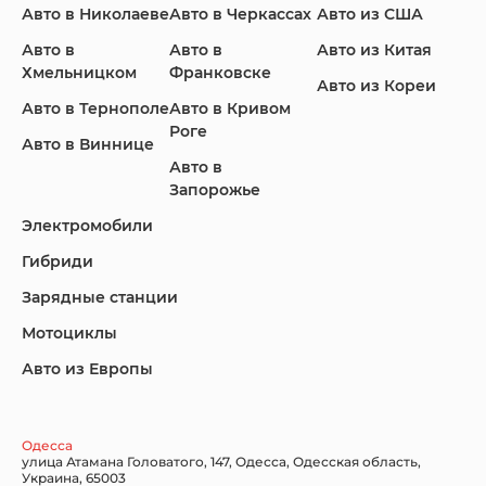
Авто в Николаеве
Авто в Черкассах
Авто из США
Авто в
Авто в
Авто из Китая
Infiniti
Jaguar
Jeep
Хмельницком
Франковске
Авто из Кореи
Авто в Тернополе
Авто в Кривом
Роге
Авто в Виннице
Авто в
KIA
Land Rover
Lexus
Запорожье
Электромобили
Гибриди
Lincoln
Mazda
Mercedes-Benz
Зарядные станции
Мотоциклы
Авто из Европы
Nissan
Porsche
Renault Samsung
Одесса
улица Атамана Головатого, 147, Одесса, Одесская область,
Украина, 65003