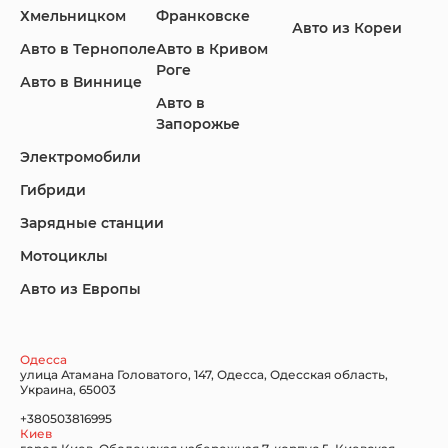
Хмельницком
Франковске
Авто из Кореи
Авто в Тернополе
Авто в Кривом
Роге
Авто в Виннице
Lincoln
Mazda
Mercedes-Benz
Авто в
Запорожье
Электромобили
Гибриди
Nissan
Porsche
Renault Samsung
Зарядные станции
Мотоциклы
Авто из Европы
Subaru
Tesla
Toyota
Одесса
улица Атамана Головатого, 147, Одесса, Одесская область,
Украина, 65003
+380503816995
Volkswagen
Volvo
Xiaomi
Киев