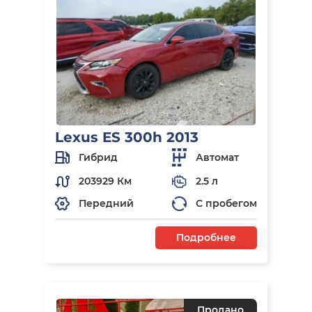
Lexus ES 300h 2013
Гибрид
Автомат
203929 Км
2.5 л
Передний
С пробегом
Подробнее
Продано