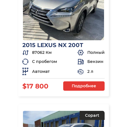
2015 LEXUS NX 200T
87062 Км
Полный
С пробегом
Бензин
Автомат
2 л
$17 800
Подробнее
Copart