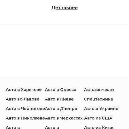
Детальнее
Changan
Chevrolet
Dodge
Ford
Honda
Hyundai
Авто в Харькове
Авто в Одессе
Автозапчасти
Infiniti
Jaguar
Jeep
Авто во Львове
Авто в Киеве
Спецтехника
Авто в Чернигове
Авто в Днепре
Авто в Украине
Авто в Николаеве
Авто в Черкассах
Авто из США
KIA
Land Rover
Lexus
Авто в
Авто в
Авто из Китая