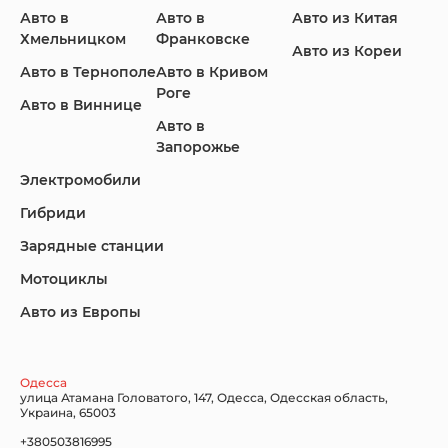
Авто в
Авто в
Авто из Китая
Infiniti
Jaguar
Jeep
Хмельницком
Франковске
Авто из Кореи
Авто в Тернополе
Авто в Кривом
Роге
Авто в Виннице
Авто в
KIA
Land Rover
Lexus
Запорожье
Электромобили
Гибриди
Lincoln
Mazda
Mercedes-Benz
Зарядные станции
Мотоциклы
Авто из Европы
Nissan
Porsche
Renault Samsung
Одесса
улица Атамана Головатого, 147, Одесса, Одесская область,
Украина, 65003
+380503816995