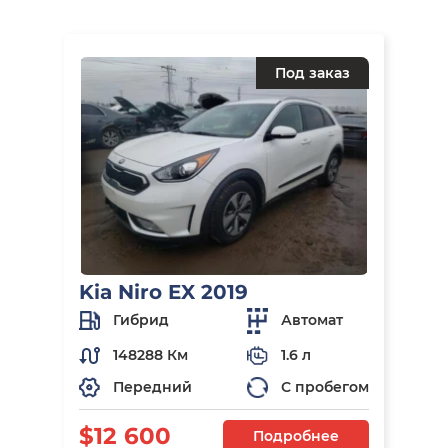
Под заказ
Kia Niro EX 2019
Гибрид
Автомат
148288 Км
1.6 л
Передний
С пробегом
$12 600
Подробнее