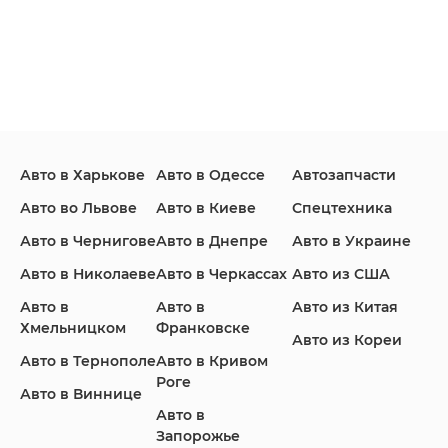
Ford
Honda
Hyundai
Авто в Харькове
Авто в Одессе
Автозапчасти
Infiniti
Jaguar
Jeep
Авто во Львове
Авто в Киеве
Спецтехника
Авто в Чернигове
Авто в Днепре
Авто в Украине
Авто в Николаеве
Авто в Черкассах
Авто из США
KIA
Land Rover
Lexus
Авто в
Авто в
Авто из Китая
Хмельницком
Франковске
Авто из Кореи
Авто в Тернополе
Авто в Кривом
Роге
Авто в Виннице
Lincoln
Mazda
Mercedes-Benz
Авто в
Запорожье