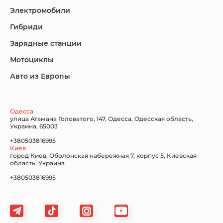
Электромобили
Гибриди
Nissan
Porsche
Renault Samsung
Зарядные станции
Мотоциклы
Авто из Европы
Subaru
Tesla
Toyota
Одесса
улица Атамана Головатого, 147, Одесса, Одесская область,
Украина, 65003
+380503816995
Volkswagen
Volvo
Xiaomi
Киев
город Киев, Оболонская набережная 7, корпус 5, Киевская
область, Украина
+380503816995
Zeekr