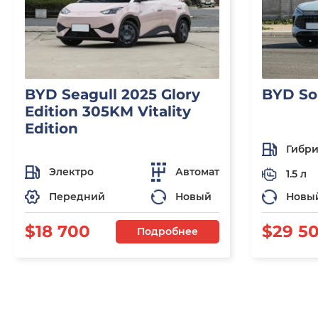
BYD Seagull 2025 Glory
BYD So
Edition 305KM Vitality
Edition
Гибр
Электро
Автомат
1.5 л
Передний
Новый
Новы
$18 700
$29 5
Подробнее