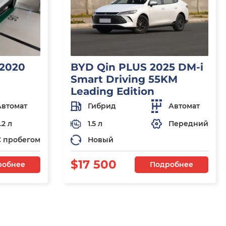
 2020
BYD Qin PLUS 2025 DM-i
Smart Driving 55KM
Leading Edition
Автомат
Гибрид
Автомат
.2 л
1.5 л
Передний
С пробегом
Новый
$17 500
робнее
Подробнее