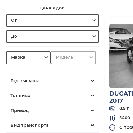
Цена в дол.
От
До
Марка
Модель
Год выпуска
DUCAT
Топливо
2017
0.9 л
Привод
5400 
Вид транспорта
С про