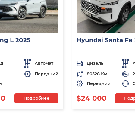
ng L 2025
Hyundai Santa Fe
ид
Автомат
Дизель
Передний
80528 Км
2
й
Передний
00
$24 000
Подробнее
Под