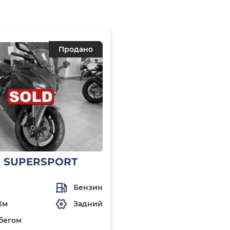
Продано
I SUPERSPORT
Бензин
Км
Задний
бегом