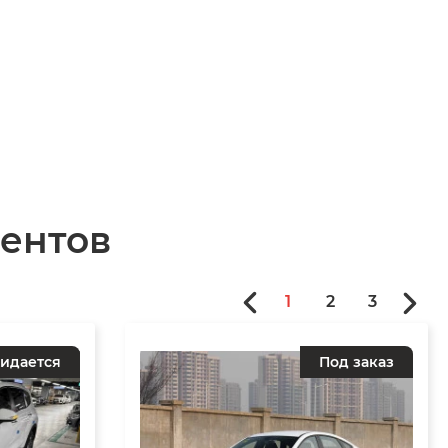
ентов
1
2
3
идается
Под заказ