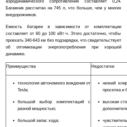
аэродинамического сопротивления составляет 0,24.
Багажник рассчитан на 745 л, что больше, чем у многих
внедорожников.
Емкость батареи в зависимости от
комплектации
составляет от 60 до 100 кВт·ч. Этого достаточно, чтобы
проехать 340-643 км без подзарядки, что свидетельствует
об оптимизации энергопотребления при хорошей
динамике.
Преимущества
Недостатки
технология автономного вождения от
низкий кли
Tesla
;
проселка и 
большой выбор
комплектаций
с
высокая ст
разной мощностью;
дополнител
большой запас хода;
чувствител