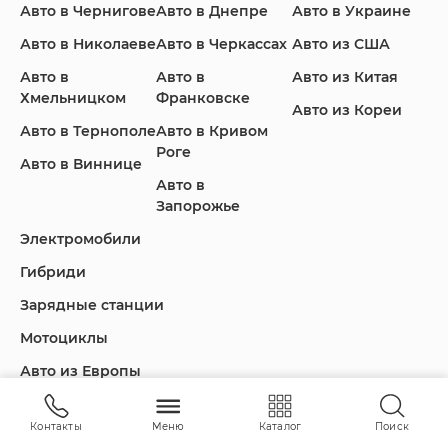
Авто в Чернигове
Авто в Днепре
Авто в Украине
Авто в Николаеве
Авто в Черкассах
Авто из США
Авто в
Авто в
Авто из Китая
Infiniti
Jaguar
Jeep
Хмельницком
Франковске
Авто из Кореи
Авто в Тернополе
Авто в Кривом
Роге
Авто в Виннице
Авто в
KIA
Land Rover
Lexus
Запорожье
Электромобили
Гибриди
Lincoln
Mazda
Mercedes-Benz
Зарядные станции
Мотоциклы
Авто из Европы
Nissan
Porsche
Renault Samsung
Контакты
Меню
Каталог
Поиск
Одесса