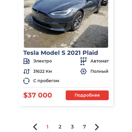
Tesla Model S 2021 Plaid
Электро
Автомат
31622 Км
Полный
С пробегом
$37 000
Подробнее
1
2
3
7