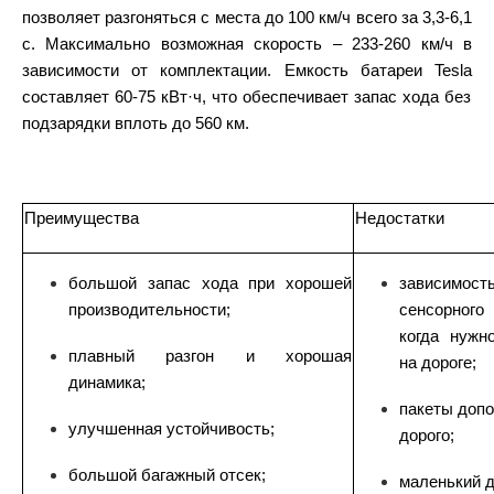
позволяет разгоняться с места до 100 км/ч всего за 3,3-6,1
с. Максимально возможная скорость – 233-260 км/ч в
зависимости от
комплектации
.
Емкость батареи
Tesla
составляет 60-75 кВт·ч, что обеспечивает запас хода без
подзарядки вплоть до 560 км.
Преимущества
Недостатки
большой запас хода при хорошей
зависимо
производительности;
сенсорного 
когда нужн
плавный разгон и хорошая
на дороге;
динамика;
пакеты допо
улучшенная устойчивость;
дорого;
большой багажный отсек;
маленький д