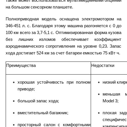
также может воспользоваться мультимедийными опциями
на большом сенсорном планшете.
Полноприводная модель оснащена электромотором на
346-451 л. с. Благодаря этому
машина
разгоняется с 0 до
100 км всего за 3,7-5,1 с. Оптимизированная форма кузова
без лишних изломов обеспечивает коэффициент
аэродинамического сопротивления на уровне 0,23. Запас
хода достигает 524 км за счет батареи емкостью 75 кВт·ч.
Преимущества
Недостатки
хорошая устойчивость при полном
низкий клир
приводе;
меньшая м
большой запас хода;
Model 3;
вместительный багажник;
плохая зад
специфиче
просторный салон с комфортными
компенсируе