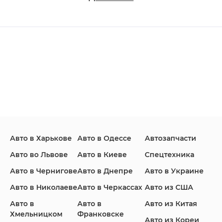
Changan
Chevrolet
Dodge
Ford
Honda
Hyundai
Авто в Харькове
Авто в Одессе
Автозапчасти
Infiniti
Jaguar
Jeep
Авто во Львове
Авто в Киеве
Спецтехника
Авто в Чернигове
Авто в Днепре
Авто в Украине
Авто в Николаеве
Авто в Черкассах
Авто из США
KIA
Land Rover
Lexus
Авто в
Авто в
Авто из Китая
Хмельницком
Франковске
Авто из Кореи