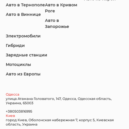
Авто в Тернополе
Авто в Кривом
Роге
Авто в Виннице
Lincoln
Mazda
Mercedes-Benz
Авто в
Запорожье
Электромобили
Гибриди
Nissan
Porsche
Renault Samsung
Зарядные станции
Мотоциклы
Авто из Европы
Subaru
Tesla
Toyota
Одесса
улица Атамана Головатого, 147, Одесса, Одесская область,
Украина, 65003
+380503816995
Volkswagen
Volvo
Xiaomi
Киев
город Киев, Оболонская набережная 7, корпус 5, Киевская
область, Украина