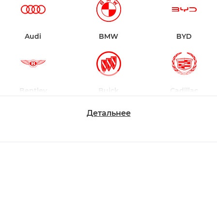
Audi
BMW
BYD
Bentley
Buick
Cadillac
Детальнее
Changan
Chevrolet
Dodge
Ford
Honda
Hyundai