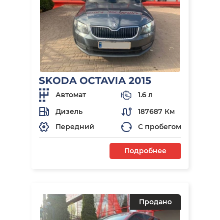
SKODA OCTAVIA 2015
Автомат
1.6 л
Дизель
187687 Км
Передний
С пробегом
Подробнее
Продано