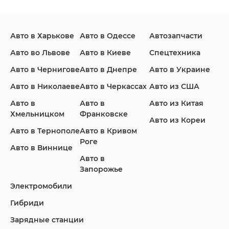
Авто в Харькове
Авто в Одессе
Автозапчасти
Infiniti
Jaguar
Jeep
Авто во Львове
Авто в Киеве
Спецтехника
Авто в Чернигове
Авто в Днепре
Авто в Украине
Авто в Николаеве
Авто в Черкассах
Авто из США
KIA
Land Rover
Lexus
Авто в
Авто в
Авто из Китая
Хмельницком
Франковске
Авто из Кореи
Авто в Тернополе
Авто в Кривом
Роге
Авто в Виннице
Lincoln
Mazda
Mercedes-Benz
Авто в
Запорожье
Электромобили
Гибриди
Nissan
Porsche
Renault Samsung
Зарядные станции