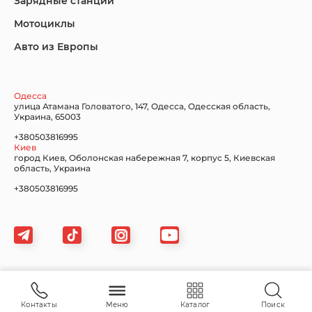
Lincoln
Mazda
Mercedes-Benz
Зарядные станции
Мотоциклы
Авто из Европы
Nissan
Porsche
Renault Samsung
Одесса
улица Атамана Головатого, 147, Одесса, Одесская область,
Украина, 65003
+380503816995
Киев
Subaru
Tesla
Toyota
город Киев, Оболонская набережная 7, корпус 5, Киевская
область, Украина
+380503816995
Volkswagen
Volvo
Xiaomi
Карта сайта
Контакты
Меню
Каталог
Поиск