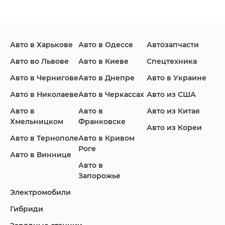
Changan
Chevrolet
Dodge
Авто в Харькове
Авто в Одессе
Автозапчасти
Ford
Honda
Hyundai
Авто во Львове
Авто в Киеве
Спецтехника
Авто в Чернигове
Авто в Днепре
Авто в Украине
Авто в Николаеве
Авто в Черкассах
Авто из США
Авто в
Авто в
Авто из Китая
Infiniti
Jaguar
Jeep
Хмельницком
Франковске
Авто из Кореи
Авто в Тернополе
Авто в Кривом
Роге
Авто в Виннице
Авто в
KIA
Land Rover
Lexus
Запорожье
Электромобили
Гибриди