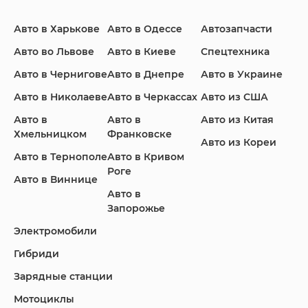
Авто в Харькове
Авто в Одессе
Автозапчасти
Ford
Honda
Hyundai
Авто во Львове
Авто в Киеве
Спецтехника
Авто в Чернигове
Авто в Днепре
Авто в Украине
Авто в Николаеве
Авто в Черкассах
Авто из США
Авто в
Авто в
Авто из Китая
Infiniti
Jaguar
Jeep
Хмельницком
Франковске
Авто из Кореи
Авто в Тернополе
Авто в Кривом
Роге
Авто в Виннице
Авто в
KIA
Land Rover
Lexus
Запорожье
Электромобили
Гибриди
Lincoln
Mazda
Mercedes-Benz
Зарядные станции
Мотоциклы