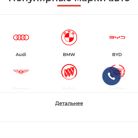
Audi
BMW
BYD
Bentley
Buick
Cadillac
Детальнее
Changan
Chevrolet
Dodge