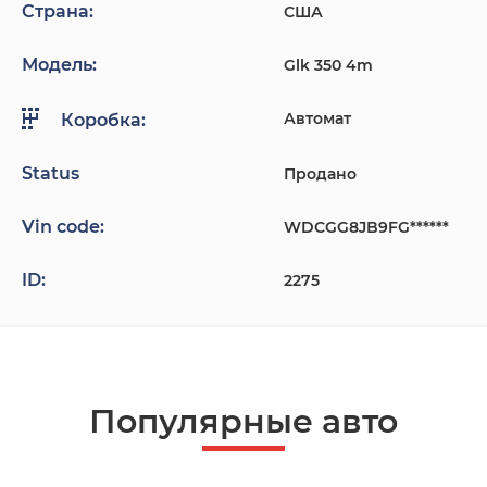
Страна:
США
Модель:
Glk 350 4m
Автомат
Коробка:
Status
Продано
Vin code:
WDCGG8JB9FG******
ID:
2275
Популярные авто