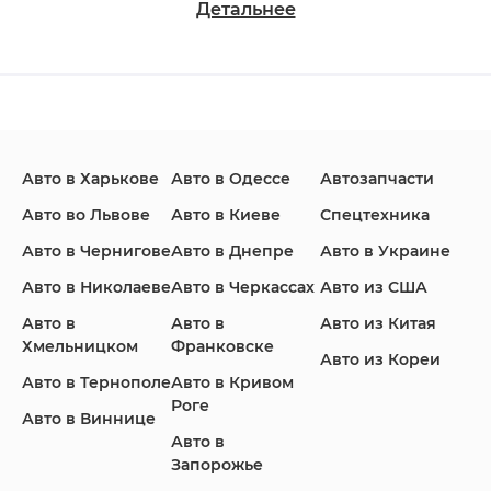
Детальнее
Changan
Chevrolet
Dodge
Авто в Харькове
Авто в Одессе
Автозапчасти
Ford
Honda
Hyundai
Авто во Львове
Авто в Киеве
Спецтехника
Авто в Чернигове
Авто в Днепре
Авто в Украине
Авто в Николаеве
Авто в Черкассах
Авто из США
Авто в
Авто в
Авто из Китая
Infiniti
Jaguar
Jeep
Хмельницком
Франковске
Авто из Кореи
Авто в Тернополе
Авто в Кривом
Роге
Авто в Виннице
Авто в
KIA
Land Rover
Lexus
Запорожье