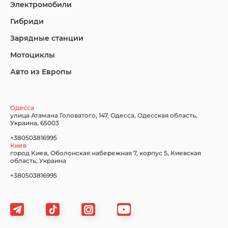
Электромобили
Гибриди
Lincoln
Mazda
Mercedes-Benz
Зарядные станции
Мотоциклы
Авто из Европы
Nissan
Porsche
Renault Samsung
Одесса
улица Атамана Головатого, 147, Одесса, Одесская область,
Украина, 65003
+380503816995
Киев
Subaru
Tesla
Toyota
город Киев, Оболонская набережная 7, корпус 5, Киевская
область, Украина
+380503816995
Volkswagen
Volvo
Xiaomi