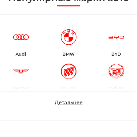
Audi
BMW
BYD
Bentley
Buick
Cadillac
Детальнее
Changan
Chevrolet
Dodge