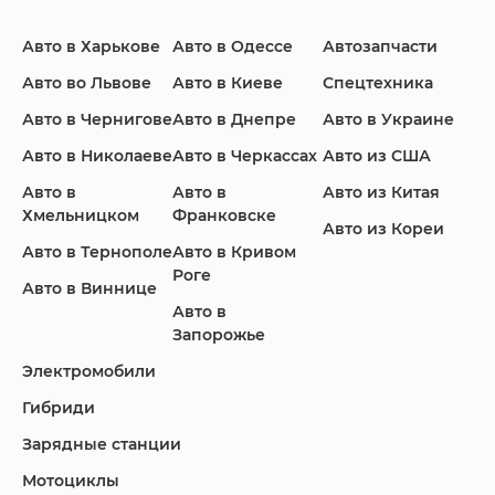
Авто в Харькове
Авто в Одессе
Автозапчасти
Ford
Honda
Hyundai
Авто во Львове
Авто в Киеве
Спецтехника
Авто в Чернигове
Авто в Днепре
Авто в Украине
Авто в Николаеве
Авто в Черкассах
Авто из США
Авто в
Авто в
Авто из Китая
Infiniti
Jaguar
Jeep
Хмельницком
Франковске
Авто из Кореи
Авто в Тернополе
Авто в Кривом
Роге
Авто в Виннице
Авто в
KIA
Land Rover
Lexus
Запорожье
Электромобили
Гибриди
Lincoln
Mazda
Mercedes-Benz
Зарядные станции
Мотоциклы