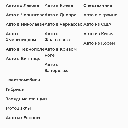
Ford
Honda
Hyundai
Авто во Львове
Авто в Киеве
Спецтехника
Авто в Чернигове
Авто в Днепре
Авто в Украине
Авто в Николаеве
Авто в Черкассах
Авто из США
Авто в
Авто в
Авто из Китая
Infiniti
Jaguar
Jeep
Хмельницком
Франковске
Авто из Кореи
Авто в Тернополе
Авто в Кривом
Роге
Авто в Виннице
Авто в
KIA
Land Rover
Lexus
Запорожье
Электромобили
Гибриди
Lincoln
Mazda
Mercedes-Benz
Зарядные станции
Мотоциклы
Авто из Европы