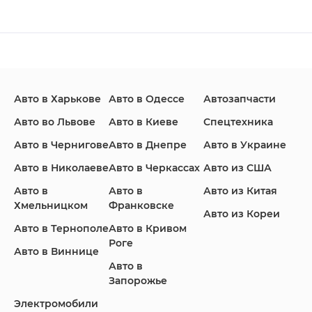
Changan
Chevrolet
Dodge
Авто в Харькове
Авто в Одессе
Автозапчасти
Ford
Honda
Hyundai
Авто во Львове
Авто в Киеве
Спецтехника
Авто в Чернигове
Авто в Днепре
Авто в Украине
Авто в Николаеве
Авто в Черкассах
Авто из США
Авто в
Авто в
Авто из Китая
Infiniti
Jaguar
Jeep
Хмельницком
Франковске
Авто из Кореи
Авто в Тернополе
Авто в Кривом
Роге
Авто в Виннице
Авто в
KIA
Land Rover
Lexus
Запорожье
Электромобили