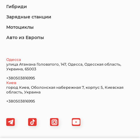
Гибриди
Lincoln
Mazda
Mercedes-Benz
Зарядные станции
Мотоциклы
Авто из Европы
Nissan
Porsche
Renault Samsung
Одесса
улица Атамана Головатого, 147, Одесса, Одесская область,
Украина, 65003
+380503816995
Киев
Subaru
Tesla
Toyota
город Киев, Оболонская набережная 7, корпус 5, Киевская
область, Украина
+380503816995
Volkswagen
Volvo
Xiaomi