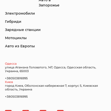
Авто в
KIA
Land Rover
Lexus
Запорожье
Электромобили
Гибриди
Lincoln
Mazda
Mercedes-Benz
Зарядные станции
Мотоциклы
Авто из Европы
Nissan
Porsche
Renault Samsung
Одесса
улица Атамана Головатого, 147, Одесса, Одесская область,
Украина, 65003
+380503816995
Киев
Subaru
Tesla
Toyota
город Киев, Оболонская набережная 7, корпус 5, Киевская
область, Украина
+380503816995