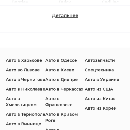
Bentley
Buick
Cadillac
Детальнее
Changan
Chevrolet
Dodge
Авто в Харькове
Авто в Одессе
Автозапчасти
Ford
Honda
Hyundai
Авто во Львове
Авто в Киеве
Спецтехника
Авто в Чернигове
Авто в Днепре
Авто в Украине
Авто в Николаеве
Авто в Черкассах
Авто из США
Авто в
Авто в
Авто из Китая
Infiniti
Jaguar
Jeep
Хмельницком
Франковске
Авто из Кореи
Авто в Тернополе
Авто в Кривом
Роге
Авто в Виннице