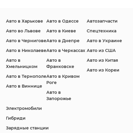
Авто в Харькове
Авто в Одессе
Автозапчасти
Ford
Honda
Hyundai
Авто во Львове
Авто в Киеве
Спецтехника
Авто в Чернигове
Авто в Днепре
Авто в Украине
Авто в Николаеве
Авто в Черкассах
Авто из США
Авто в
Авто в
Авто из Китая
Infiniti
Jaguar
Jeep
Хмельницком
Франковске
Авто из Кореи
Авто в Тернополе
Авто в Кривом
Роге
Авто в Виннице
Авто в
KIA
Land Rover
Lexus
Запорожье
Электромобили
Гибриди
Lincoln
Mazda
Mercedes-Benz
Зарядные станции