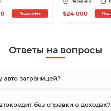
й
Передний
00
$24 000
Подробнее
Под
Ответы на вопросы
у авто заграницей?
токредит без справки о доходах?