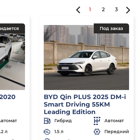
1
2
3
идается
Под заказ
 2020
BYD Qin PLUS 2025 DM-i
Smart Driving 55KM
Leading Edition
Автомат
Гибрид
Автомат
.2 л
1.5 л
Передний