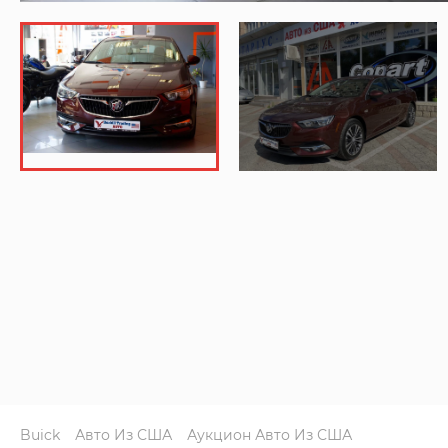
Buick
Авто Из США
Аукцион Авто Из США