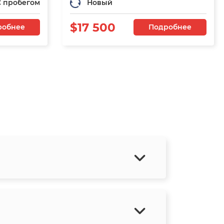
С пробегом
Новый
$17 500
робнее
Подробнее