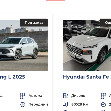
Под заказ
Ож
ng L 2025
Hyundai Santa Fe
ид
Автомат
Дизель
Передний
80528 Км
2