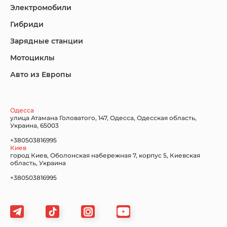
Электромобили
Гибриди
Lincoln
Mazda
Mercedes-Benz
Зарядные станции
Мотоциклы
Авто из Европы
Nissan
Porsche
Renault Samsung
Одесса
улица Атамана Головатого, 147, Одесса, Одесская область,
Украина, 65003
+380503816995
Киев
Subaru
Tesla
Toyota
город Киев, Оболонская набережная 7, корпус 5, Киевская
область, Украина
+380503816995
Volkswagen
Volvo
Xiaomi