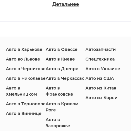
Детальнее
Changan
Chevrolet
Dodge
Авто в Харькове
Авто в Одессе
Автозапчасти
Ford
Honda
Hyundai
Авто во Львове
Авто в Киеве
Спецтехника
Авто в Чернигове
Авто в Днепре
Авто в Украине
Авто в Николаеве
Авто в Черкассах
Авто из США
Авто в
Авто в
Авто из Китая
Infiniti
Jaguar
Jeep
Хмельницком
Франковске
Авто из Кореи
Авто в Тернополе
Авто в Кривом
Роге
Авто в Виннице
Авто в
KIA
Land Rover
Lexus
Запорожье