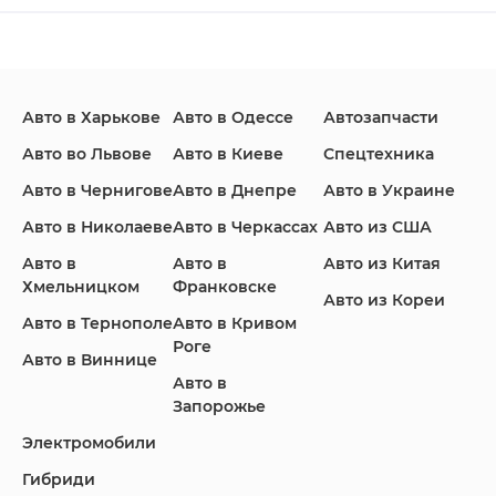
Changan
Chevrolet
Dodge
Авто в Харькове
Авто в Одессе
Автозапчасти
Ford
Honda
Hyundai
Авто во Львове
Авто в Киеве
Спецтехника
Авто в Чернигове
Авто в Днепре
Авто в Украине
Авто в Николаеве
Авто в Черкассах
Авто из США
Авто в
Авто в
Авто из Китая
Infiniti
Jaguar
Jeep
Хмельницком
Франковске
Авто из Кореи
Авто в Тернополе
Авто в Кривом
Роге
Авто в Виннице
Авто в
KIA
Land Rover
Lexus
Запорожье
Электромобили
Гибриди