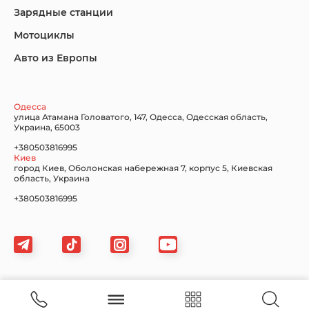
Lincoln
Mazda
Mercedes-Benz
Зарядные станции
Мотоциклы
Авто из Европы
Nissan
Porsche
Renault Samsung
Одесса
улица Атамана Головатого, 147, Одесса, Одесская область,
Украина, 65003
+380503816995
Киев
Subaru
Tesla
Toyota
город Киев, Оболонская набережная 7, корпус 5, Киевская
область, Украина
+380503816995
Volkswagen
Volvo
Xiaomi
Карта сайта