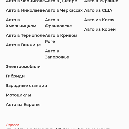
Авто в Чернигове
Авто в Днепре
Авто в Украине
Авто в Николаеве
Авто в Черкассах
Авто из США
Авто в
Авто в
Авто из Китая
Infiniti
Jaguar
Jeep
Хмельницком
Франковске
Авто из Кореи
Авто в Тернополе
Авто в Кривом
Роге
Авто в Виннице
Авто в
KIA
Land Rover
Lexus
Запорожье
Электромобили
Гибриди
Lincoln
Mazda
Mercedes-Benz
Зарядные станции
Мотоциклы
Авто из Европы
Nissan
Porsche
Renault Samsung
Одесса