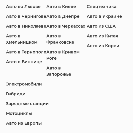
Ford
Honda
Hyundai
Авто во Львове
Авто в Киеве
Спецтехника
Авто в Чернигове
Авто в Днепре
Авто в Украине
Авто в Николаеве
Авто в Черкассах
Авто из США
Авто в
Авто в
Авто из Китая
Infiniti
Jaguar
Jeep
Хмельницком
Франковске
Авто из Кореи
Авто в Тернополе
Авто в Кривом
Роге
Авто в Виннице
Авто в
KIA
Land Rover
Lexus
Запорожье
Электромобили
Гибриди
Lincoln
Mazda
Mercedes-Benz
Зарядные станции
Мотоциклы
Авто из Европы