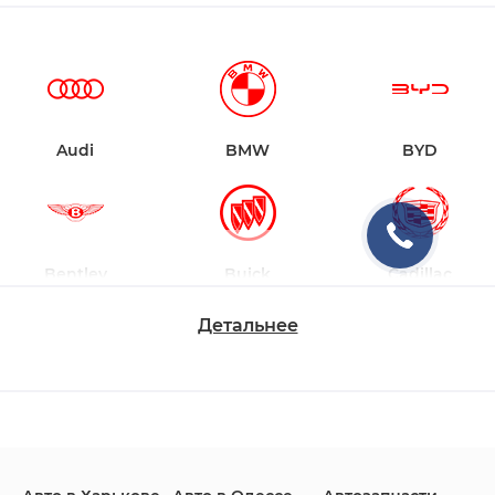
Audi
BMW
BYD
Bentley
Buick
Cadillac
Детальнее
Changan
Chevrolet
Dodge