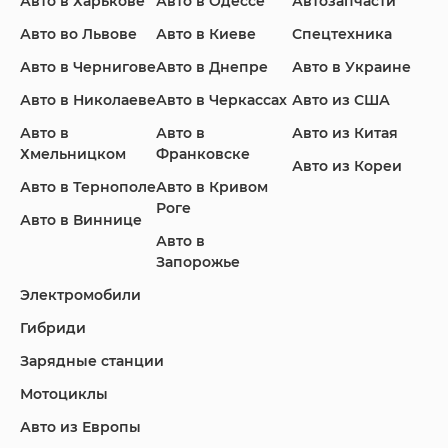
Авто в Харькове
Авто в Одессе
Автозапчасти
Ford
Honda
Hyundai
Авто во Львове
Авто в Киеве
Спецтехника
Авто в Чернигове
Авто в Днепре
Авто в Украине
Авто в Николаеве
Авто в Черкассах
Авто из США
Авто в
Авто в
Авто из Китая
Infiniti
Jaguar
Jeep
Хмельницком
Франковске
Авто из Кореи
Авто в Тернополе
Авто в Кривом
Роге
Авто в Виннице
Авто в
KIA
Land Rover
Lexus
Запорожье
Электромобили
Гибриди
Lincoln
Mazda
Mercedes-Benz
Зарядные станции
Мотоциклы
Авто из Европы