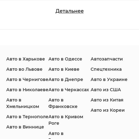
Детальнее
Changan
Chevrolet
Dodge
Авто в Харькове
Авто в Одессе
Автозапчасти
Ford
Honda
Hyundai
Авто во Львове
Авто в Киеве
Спецтехника
Авто в Чернигове
Авто в Днепре
Авто в Украине
Авто в Николаеве
Авто в Черкассах
Авто из США
Авто в
Авто в
Авто из Китая
Infiniti
Jaguar
Jeep
Хмельницком
Франковске
Авто из Кореи
Авто в Тернополе
Авто в Кривом
Роге
Авто в Виннице
Авто в
KIA
Land Rover
Lexus