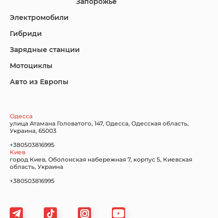
Запорожье
Электромобили
Гибриди
Lincoln
Mazda
Mercedes-Benz
Зарядные станции
Мотоциклы
Авто из Европы
Nissan
Porsche
Renault Samsung
Одесса
улица Атамана Головатого, 147, Одесса, Одесская область,
Украина, 65003
+380503816995
Киев
Subaru
Tesla
Toyota
город Киев, Оболонская набережная 7, корпус 5, Киевская
область, Украина
+380503816995
Volkswagen
Volvo
Xiaomi