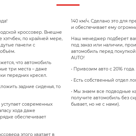
да!
140 км/ч. Сделано это для 
и обеспечивает ему огромн
родской кроссовер. Внешне
 хэтчбек, по крайней мере,
Наш менеджер подберет ва
 дутые панели с
под заказ или наличии, про
объём.
автомобиль перед покупкой.
AUTO!
жется, что автомобиль
ные три места – даже
• Привозим авто с 2016 года.
ки передних кресел.
• Есть собственный отдел ло
ложить задние сиденья, то
• Мы знаем все подводные к
получите автомобиль без с
 уступает современных
бывает, но не с нами).
апасу хода даже
арядке обеспечивает
оссовера этого хватает в