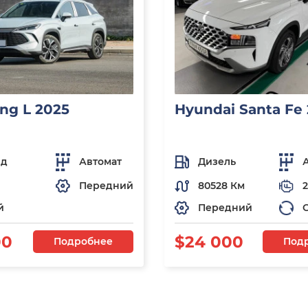
ng L 2025
Hyundai Santa Fe
ид
Автомат
Дизель
Передний
80528 Км
2
й
Передний
00
$24 000
Подробнее
Под