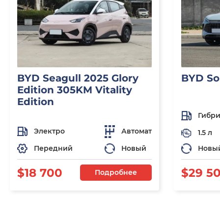
BYD Seagull 2025 Glory
BYD So
Edition 305KM Vitality
Edition
Гибр
Электро
Автомат
1.5 л
Передний
Новый
Новы
$18 700
$29 5
Подробнее