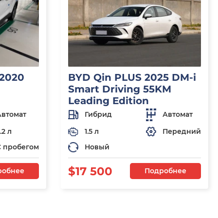
 2020
BYD Qin PLUS 2025 DM-i
Smart Driving 55KM
Leading Edition
Автомат
Гибрид
Автомат
.2 л
1.5 л
Передний
С пробегом
Новый
$17 500
робнее
Подробнее