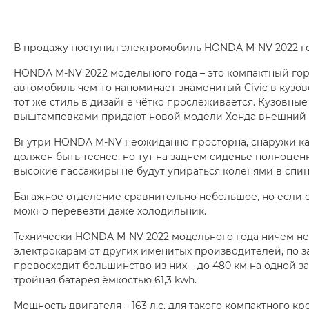
В продажу поступил электромобиль HONDA M-NV 2022 го
HONDA M-NV 2022 модельного года – это компактный го
автомобиль чем-то напоминает знаменитый Civic в кузове
тот же стиль в дизайне чётко прослеживается. Кузовные
выштамповками придают новой модели Хонда внешний 
Внутри HONDA M-NV неожиданно просторна, снаружи ка
должен быть теснее, но тут на заднем сиденье полноцен
высокие пассажиры не будут упираться коленями в спин
Багажное отделение сравнительно небольшое, но если с
можно перевезти даже холодильник.
Технически HONDA M-NV 2022 модельного года ничем не
электрокарам от других именитых производителей, по з
превосходит большинство из них – до 480 км на одной з
тройная батарея ёмкостью 61,3 kwh.
Мощность двигателя – 163 л.с, для такого компактного кр