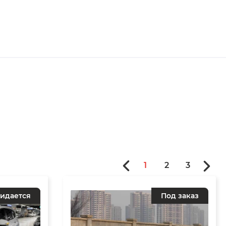
1
2
3
идается
Под заказ