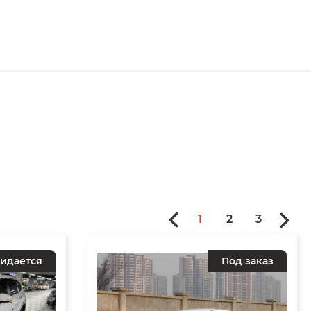
1
2
3
идается
Под заказ