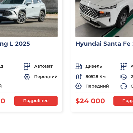
ng L 2025
Hyundai Santa Fe
ид
Автомат
Дизель
Передний
80528 Км
2
й
Передний
00
$24 000
Подробнее
Под