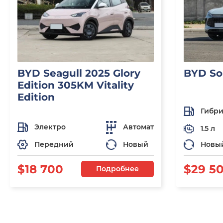
BYD Seagull 2025 Glory
BYD So
Edition 305KM Vitality
Edition
Гибр
Электро
Автомат
1.5 л
Передний
Новый
Новы
$18 700
$29 5
Подробнее