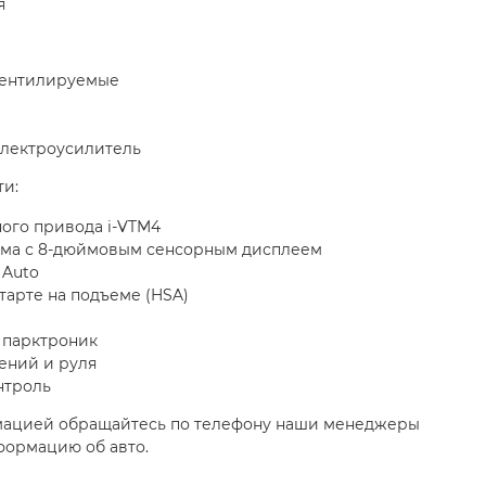
я
вентилируемые
Электроусилитель
и:
ого привода i-VTM4
ема с 8-дюймовым сенсорным дисплеем
 Auto
арте на подъеме (HSA)
 парктроник
ений и руля
нтроль
мацией обращайтесь по телефону наши менеджеры
формацию об авто.