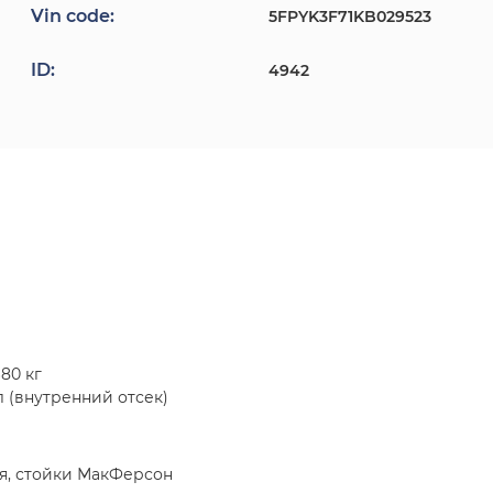
Vin code:
5FPYK3F71KB029523
ID:
4942
80 кг
л (внутренний отсек)
я, стойки МакФерсон