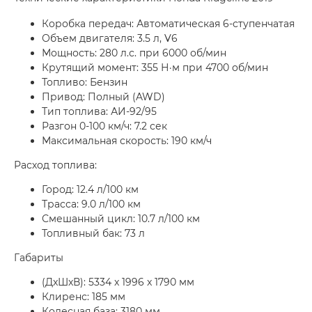
Коробка передач: Автоматическая 6-ступенчатая
Объем двигателя: 3.5 л, V6
Мощность: 280 л.с. при 6000 об/мин
Крутящий момент: 355 Н·м при 4700 об/мин
Топливо: Бензин
Привод: Полный (AWD)
Тип топлива: АИ-92/95
Разгон 0-100 км/ч: 7.2 сек
Максимальная скорость: 190 км/ч
Расход топлива:
Город: 12.4 л/100 км
Трасса: 9.0 л/100 км
Смешанный цикл: 10.7 л/100 км
Топливный бак: 73 л
Габариты
(ДxШxВ): 5334 x 1996 x 1790 мм
Клиренс: 185 мм
Колесная база: 3180 мм