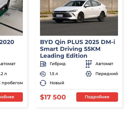
 2020
BYD Qin PLUS 2025 DM-i
Smart Driving 55KM
Leading Edition
Автомат
Гибрид
Автомат
.2 л
1.5 л
Передний
С пробегом
Новый
$17 500
робнее
Подробнее