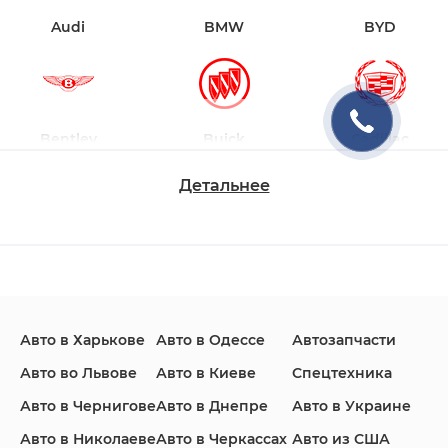
Audi
BMW
BYD
Bentley
Buick
Cadillac
Детальнее
Changan
Chevrolet
Dodge
Авто в Харькове
Авто в Одессе
Автозапчасти
Ford
Honda
Hyundai
Авто во Львове
Авто в Киеве
Спецтехника
Авто в Чернигове
Авто в Днепре
Авто в Украине
Авто в Николаеве
Авто в Черкассах
Авто из США