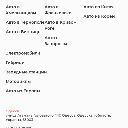
Авто в
Авто в
Авто из Китая
Infiniti
Jaguar
Jeep
Хмельницком
Франковске
Авто из Кореи
Авто в Тернополе
Авто в Кривом
Роге
Авто в Виннице
Авто в
KIA
Land Rover
Lexus
Запорожье
Электромобили
Гибриди
Lincoln
Mazda
Mercedes-Benz
Зарядные станции
Мотоциклы
Авто из Европы
Nissan
Porsche
Renault Samsung
Одесса
улица Атамана Головатого, 147, Одесса, Одесская область,
Украина, 65003
+380503816995