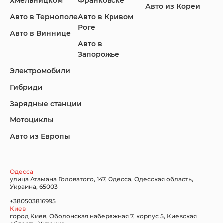
Хмельницком
Франковске
Авто из Кореи
Авто в Тернополе
Авто в Кривом
Роге
Авто в Виннице
Авто в
KIA
Land Rover
Lexus
Запорожье
Электромобили
Гибриди
Lincoln
Mazda
Mercedes-Benz
Зарядные станции
Мотоциклы
Авто из Европы
Nissan
Porsche
Renault Samsung
Одесса
улица Атамана Головатого, 147, Одесса, Одесская область,
Украина, 65003
+380503816995
Киев
Subaru
Tesla
Toyota
город Киев, Оболонская набережная 7, корпус 5, Киевская