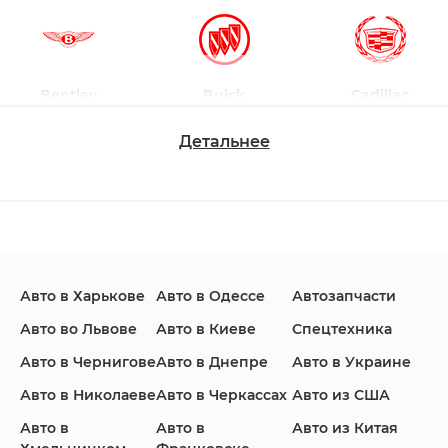
Bentley
Buick
Cadillac
Детальнее
Changan
Chevrolet
Dodge
Авто в Харькове
Авто в Одессе
Автозапчасти
Ford
Honda
Hyundai
Авто во Львове
Авто в Киеве
Спецтехника
Авто в Чернигове
Авто в Днепре
Авто в Украине
Авто в Николаеве
Авто в Черкассах
Авто из США
Авто в
Авто в
Авто из Китая
Infiniti
Jaguar
Jeep