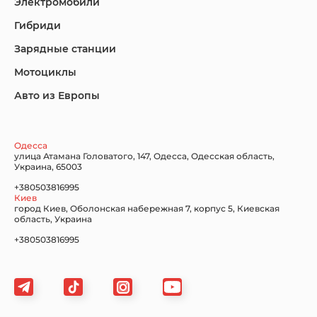
Электромобили
Гибриди
Lincoln
Mazda
Mercedes-Benz
Зарядные станции
Мотоциклы
Авто из Европы
Nissan
Porsche
Renault Samsung
Одесса
улица Атамана Головатого, 147, Одесса, Одесская область,
Украина, 65003
+380503816995
Киев
Subaru
Tesla
Toyota
город Киев, Оболонская набережная 7, корпус 5, Киевская
область, Украина
+380503816995
Volkswagen
Volvo
Xiaomi