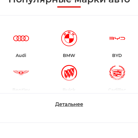
Audi
BMW
BYD
Bentley
Buick
Cadillac
Детальнее
Changan
Chevrolet
Dodge