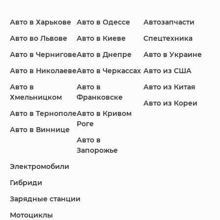
Авто в Харькове
Авто в Одессе
Автозапчасти
Ford
Honda
Hyundai
Авто во Львове
Авто в Киеве
Спецтехника
Авто в Чернигове
Авто в Днепре
Авто в Украине
Авто в Николаеве
Авто в Черкассах
Авто из США
Авто в
Авто в
Авто из Китая
Infiniti
Jaguar
Jeep
Хмельницком
Франковске
Авто из Кореи
Авто в Тернополе
Авто в Кривом
Роге
Авто в Виннице
Авто в
KIA
Land Rover
Lexus
Запорожье
Электромобили
Гибриди
Lincoln
Mazda
Mercedes-Benz
Зарядные станции
Мотоциклы