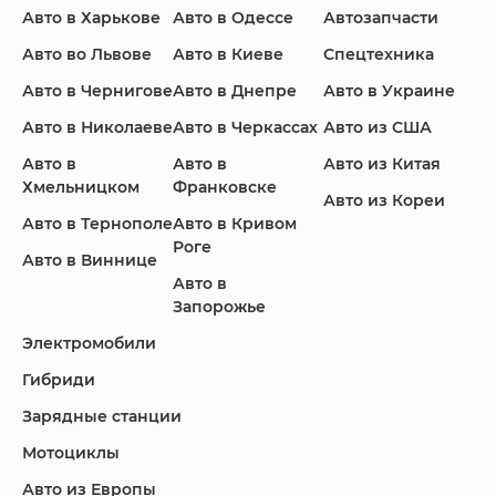
Авто в Харькове
Авто в Одессе
Автозапчасти
Ford
Honda
Hyundai
Авто во Львове
Авто в Киеве
Спецтехника
Авто в Чернигове
Авто в Днепре
Авто в Украине
Авто в Николаеве
Авто в Черкассах
Авто из США
Авто в
Авто в
Авто из Китая
Infiniti
Jaguar
Jeep
Хмельницком
Франковске
Авто из Кореи
Авто в Тернополе
Авто в Кривом
Роге
Авто в Виннице
Авто в
KIA
Land Rover
Lexus
Запорожье
Электромобили
Гибриди
Lincoln
Mazda
Mercedes-Benz
Зарядные станции
Мотоциклы
Авто из Европы