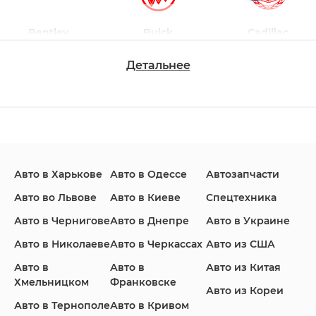
Bentley
Buick
Cadillac
Детальнее
Changan
Chevrolet
Dodge
Авто в Харькове
Авто в Одессе
Автозапчасти
Ford
Honda
Hyundai
Авто во Львове
Авто в Киеве
Спецтехника
Авто в Чернигове
Авто в Днепре
Авто в Украине
Авто в Николаеве
Авто в Черкассах
Авто из США
Авто в
Авто в
Авто из Китая
Infiniti
Jaguar
Jeep
Хмельницком
Франковске
Авто из Кореи
Авто в Тернополе
Авто в Кривом