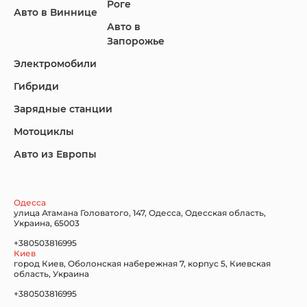
Роге
Авто в Виннице
Авто в
KIA
Land Rover
Lexus
Запорожье
Электромобили
Гибриди
Lincoln
Mazda
Mercedes-Benz
Зарядные станции
Мотоциклы
Авто из Европы
Nissan
Porsche
Renault Samsung
Одесса
улица Атамана Головатого, 147, Одесса, Одесская область,
Украина, 65003
+380503816995
Киев
Subaru
Tesla
Toyota
город Киев, Оболонская набережная 7, корпус 5, Киевская
область, Украина
+380503816995