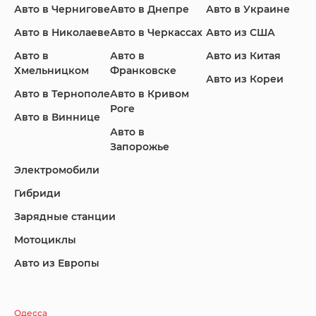
Авто в Чернигове
Авто в Днепре
Авто в Украине
Авто в Николаеве
Авто в Черкассах
Авто из США
Авто в
Авто в
Авто из Китая
Infiniti
Jaguar
Jeep
Хмельницком
Франковске
Авто из Кореи
Авто в Тернополе
Авто в Кривом
Роге
Авто в Виннице
Авто в
KIA
Land Rover
Lexus
Запорожье
Электромобили
Гибриди
Lincoln
Mazda
Mercedes-Benz
Зарядные станции
Мотоциклы
Авто из Европы
Nissan
Porsche
Renault Samsung
Одесса