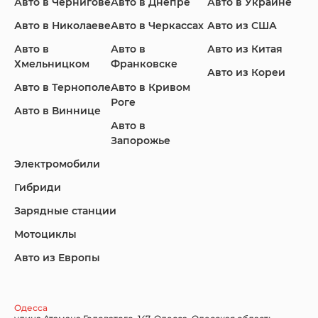
Авто в Чернигове
Авто в Днепре
Авто в Украине
Авто в Николаеве
Авто в Черкассах
Авто из США
Авто в
Авто в
Авто из Китая
Infiniti
Jaguar
Jeep
Хмельницком
Франковске
Авто из Кореи
Авто в Тернополе
Авто в Кривом
Роге
Авто в Виннице
Авто в
KIA
Land Rover
Lexus
Запорожье
Электромобили
Гибриди
Lincoln
Mazda
Mercedes-Benz
Зарядные станции
Мотоциклы
Авто из Европы
Nissan
Porsche
Renault Samsung
Одесса