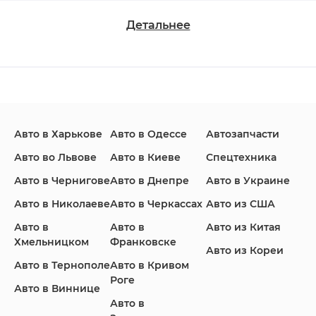
Детальнее
Changan
Chevrolet
Dodge
Авто в Харькове
Авто в Одессе
Автозапчасти
Ford
Honda
Hyundai
Авто во Львове
Авто в Киеве
Спецтехника
Авто в Чернигове
Авто в Днепре
Авто в Украине
Авто в Николаеве
Авто в Черкассах
Авто из США
Авто в
Авто в
Авто из Китая
Infiniti
Jaguar
Jeep
Хмельницком
Франковске
Авто из Кореи
Авто в Тернополе
Авто в Кривом
Роге
Авто в Виннице
Авто в
KIA
Land Rover
Lexus