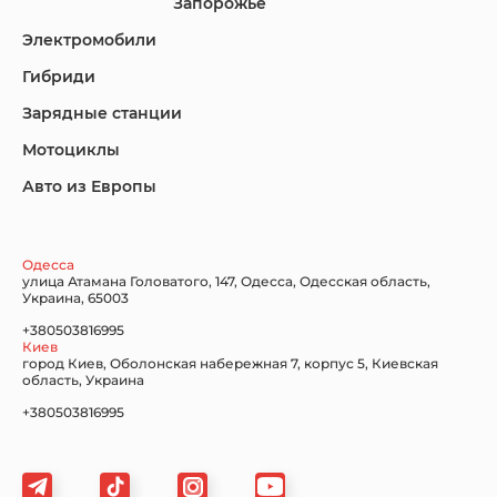
Запорожье
Электромобили
Гибриди
Lincoln
Mazda
Mercedes-Benz
Зарядные станции
Мотоциклы
Авто из Европы
Nissan
Porsche
Renault Samsung
Одесса
улица Атамана Головатого, 147, Одесса, Одесская область,
Украина, 65003
+380503816995
Киев
Subaru
Tesla
Toyota
город Киев, Оболонская набережная 7, корпус 5, Киевская
область, Украина
+380503816995
Volkswagen
Volvo
Xiaomi