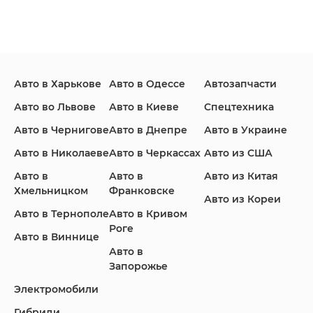
Ford
Honda
Hyundai
Авто в Харькове
Авто в Одессе
Автозапчасти
Infiniti
Jaguar
Jeep
Авто во Львове
Авто в Киеве
Спецтехника
Авто в Чернигове
Авто в Днепре
Авто в Украине
Авто в Николаеве
Авто в Черкассах
Авто из США
KIA
Land Rover
Lexus
Авто в
Авто в
Авто из Китая
Хмельницком
Франковске
Авто из Кореи
Авто в Тернополе
Авто в Кривом
Роге
Авто в Виннице
Lincoln
Mazda
Mercedes-Benz
Авто в
Запорожье
Электромобили
Гибриди