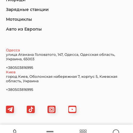
Nissan
Porsche
Renault Samsung
Зарядные станции
Мотоциклы
Авто из Европы
Subaru
Tesla
Toyota
Одесса
улица Атамана Головатого, 147, Одесса, Одесская область,
Украина, 65003
+380503816995
Volkswagen
Volvo
Xiaomi
Киев
город Киев, Оболонская набережная 7, корпус 5, Киевская
область, Украина
+380503816995
Zeekr
Карта сайта