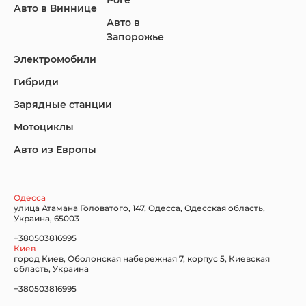
Роге
Авто в Виннице
Авто в
KIA
Land Rover
Lexus
Запорожье
Электромобили
Гибриди
Lincoln
Mazda
Mercedes-Benz
Зарядные станции
Мотоциклы
Авто из Европы
Nissan
Porsche
Renault Samsung
Одесса
улица Атамана Головатого, 147, Одесса, Одесская область,
Украина, 65003
+380503816995
Киев
Subaru
Tesla
Toyota
город Киев, Оболонская набережная 7, корпус 5, Киевская
область, Украина
+380503816995