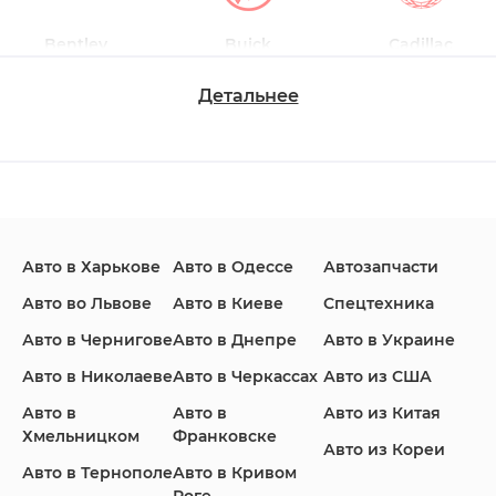
Bentley
Buick
Cadillac
Детальнее
Changan
Chevrolet
Dodge
Авто в Харькове
Авто в Одессе
Автозапчасти
Ford
Honda
Hyundai
Авто во Львове
Авто в Киеве
Спецтехника
Авто в Чернигове
Авто в Днепре
Авто в Украине
Авто в Николаеве
Авто в Черкассах
Авто из США
Авто в
Авто в
Авто из Китая
Infiniti
Jaguar
Jeep
Хмельницком
Франковске
Авто из Кореи
Авто в Тернополе
Авто в Кривом