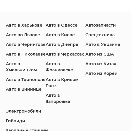
Авто в Харькове
Авто в Одессе
Автозапчасти
Ford
Honda
Hyundai
Авто во Львове
Авто в Киеве
Спецтехника
Авто в Чернигове
Авто в Днепре
Авто в Украине
Авто в Николаеве
Авто в Черкассах
Авто из США
Авто в
Авто в
Авто из Китая
Infiniti
Jaguar
Jeep
Хмельницком
Франковске
Авто из Кореи
Авто в Тернополе
Авто в Кривом
Роге
Авто в Виннице
Авто в
KIA
Land Rover
Lexus
Запорожье
Электромобили
Гибриди
Lincoln
Mazda
Mercedes-Benz
Зарядные станции