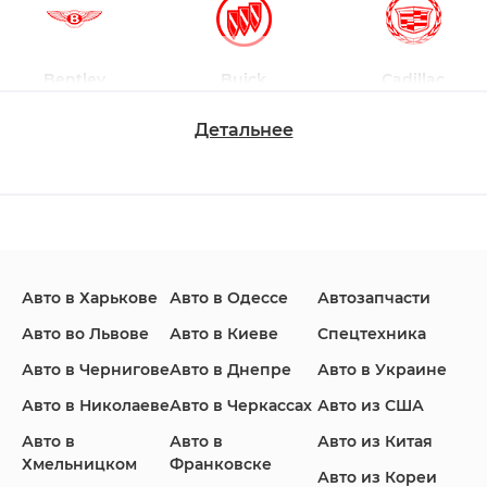
Bentley
Buick
Cadillac
Детальнее
Changan
Chevrolet
Dodge
Авто в Харькове
Авто в Одессе
Автозапчасти
Ford
Honda
Hyundai
Авто во Львове
Авто в Киеве
Спецтехника
Авто в Чернигове
Авто в Днепре
Авто в Украине
Авто в Николаеве
Авто в Черкассах
Авто из США
Авто в
Авто в
Авто из Китая
Infiniti
Jaguar
Jeep
Хмельницком
Франковске
Авто из Кореи