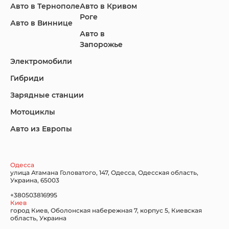
Авто в Тернополе
Авто в Кривом
Роге
Авто в Виннице
Авто в
KIA
Land Rover
Lexus
Запорожье
Электромобили
Гибриди
Lincoln
Mazda
Mercedes-Benz
Зарядные станции
Мотоциклы
Авто из Европы
Nissan
Porsche
Renault Samsung
Одесса
улица Атамана Головатого, 147, Одесса, Одесская область,
Украина, 65003
+380503816995
Киев
Subaru
Tesla
Toyota
город Киев, Оболонская набережная 7, корпус 5, Киевская
область, Украина