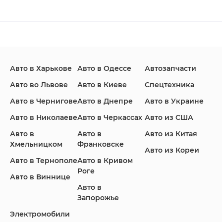
Changan
Chevrolet
Dodge
Авто в Харькове
Авто в Одессе
Автозапчасти
Ford
Honda
Hyundai
Авто во Львове
Авто в Киеве
Спецтехника
Авто в Чернигове
Авто в Днепре
Авто в Украине
Авто в Николаеве
Авто в Черкассах
Авто из США
Авто в
Авто в
Авто из Китая
Infiniti
Jaguar
Jeep
Хмельницком
Франковске
Авто из Кореи
Авто в Тернополе
Авто в Кривом
Роге
Авто в Виннице
Авто в
KIA
Land Rover
Lexus
Запорожье
Электромобили