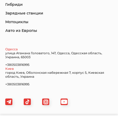
Гибриди
Lincoln
Mazda
Mercedes-Benz
Зарядные станции
Мотоциклы
Авто из Европы
Nissan
Porsche
Renault Samsung
Одесса
улица Атамана Головатого, 147, Одесса, Одесская область,
Украина, 65003
+380503816995
Киев
Subaru
Tesla
Toyota
город Киев, Оболонская набережная 7, корпус 5, Киевская
область, Украина
+380503816995
Volkswagen
Volvo
Xiaomi