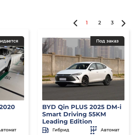
1
2
3
идается
Под заказ
 2020
BYD Qin PLUS 2025 DM-i
Smart Driving 55KM
Leading Edition
Автомат
Гибрид
Автомат