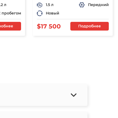
.2 л
1.5 л
Передний
С пробегом
Новый
$17 500
робнее
Подробнее