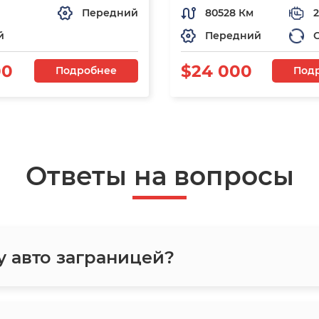
Передний
80528 Км
2
й
Передний
00
$24 000
Подробнее
Под
Ответы на вопросы
у авто заграницей?