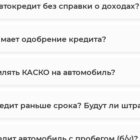
токредит без справки о доходах?
мает одобрение кредита?
лять КАСКО на автомобиль?
едит раньше срока? Будут ли шт
дит автомобиль с пробегом (б/у)?