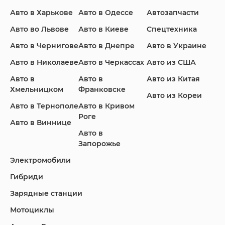
Авто в Харькове
Авто в Одессе
Автозапчасти
Ford
Honda
Hyundai
Авто во Львове
Авто в Киеве
Спецтехника
Авто в Чернигове
Авто в Днепре
Авто в Украине
Авто в Николаеве
Авто в Черкассах
Авто из США
Авто в
Авто в
Авто из Китая
Infiniti
Jaguar
Jeep
Хмельницком
Франковске
Авто из Кореи
Авто в Тернополе
Авто в Кривом
Роге
Авто в Виннице
Авто в
KIA
Land Rover
Lexus
Запорожье
Электромобили
Гибриди
Lincoln
Mazda
Mercedes-Benz
Зарядные станции
Мотоциклы