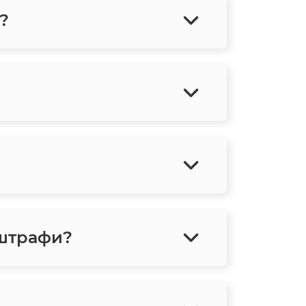
?
 штрафи?