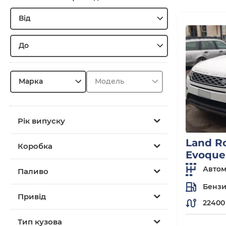
Від
До
Марка
Модель
Рік випуску
Land R
Коробка
Evoque
Автом
Паливо
Бенз
Привід
22400
Тип кузова