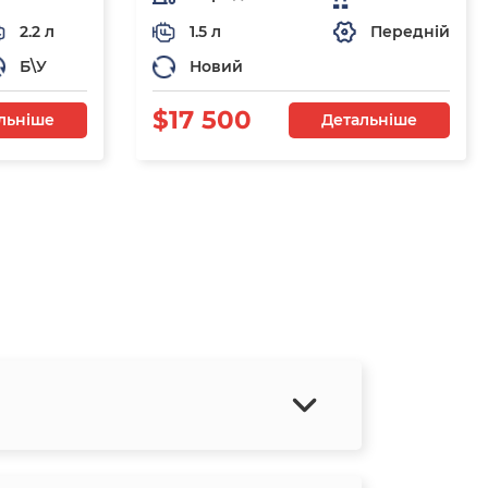
2.2 л
1.5 л
Передній
Б\У
Новий
$17 500
льніше
Детальніше
я