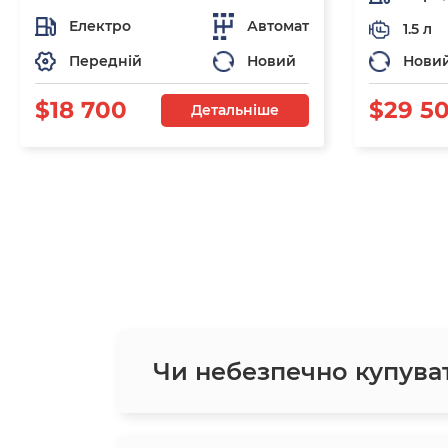
Електро
Автомат
1.5 л
Передній
Новий
Нови
$18 700
$29 5
Детальніше
Чи небезпечно купува