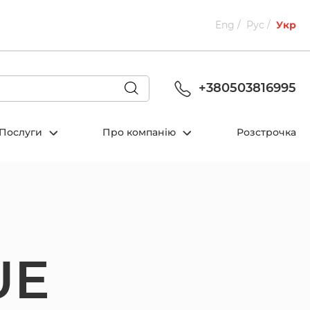
Eng
Рус
Укр
+380503816995
Послуги
Про компанію
Розстрочка
UE