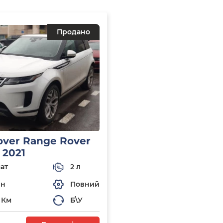
Продано
over Range Rover
 2021
ат
2 л
ин
Повний
 Км
Б\У