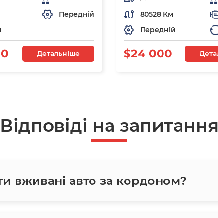
Передній
80528 Км
й
Передній
00
$24 000
Детальніше
Дета
Відповіді на запитанн
ти вживані авто за кордоном?