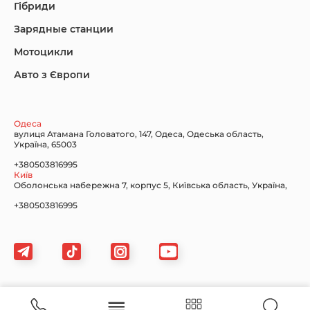
Гібриди
Зарядные станции
Lincoln Maserati
Mazda
Mercedes-Benz
Мотоцикли
Авто з Європи
Nissan
Porsche
Renault Samsung
Одеса
вулиця Атамана Головатого, 147, Одеса, Одеська область,
Україна, 65003
+380503816995
Київ
Оболонська набережна 7, корпус 5, Київська область, Україна,
Subaru
Tesla
Toyota
+380503816995
Volkswagen
Volvo
Xiaomi
Картка сайту