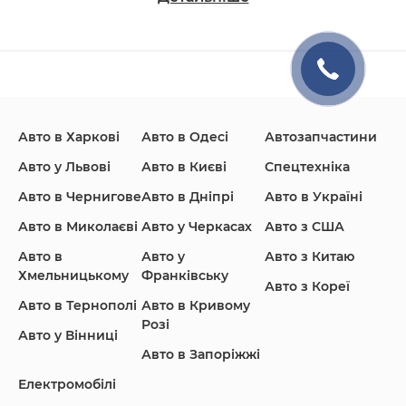
Changan
Chevrolet
Dodge
Авто в Харкові
Авто в Одесі
Автозапчастини
Ford
Honda
Hyundai
Авто у Львові
Авто в Києві
Спецтехніка
Авто в Чернигове
Авто в Дніпрі
Авто в Україні
Авто в Миколаєві
Авто у Черкасах
Авто з США
Авто в
Авто у
Авто з Китаю
Infiniti
Jaguar
Jeep
Хмельницькому
Франківську
Авто з Кореї
Авто в Тернополі
Авто в Кривому
Розі
Авто у Вінниці
Авто в Запоріжжі
KIA
Land Rover
Lexus
Електромобілі