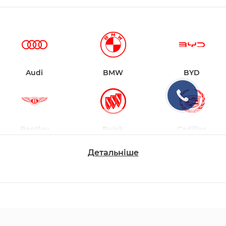
Audi
BMW
BYD
Bentley
Buick
Cadillac
Детальніше
Changan
Chevrolet
Dodge