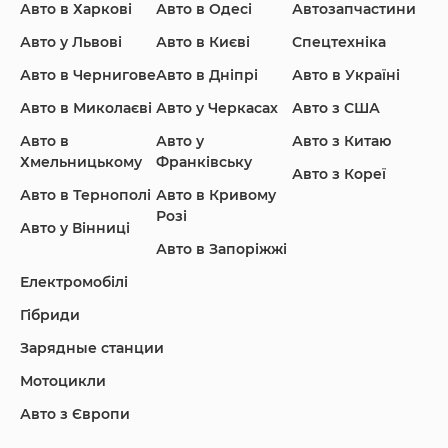
Авто в Харкові
Авто в Одесі
Автозапчастини
Ford
Honda
Hyundai
Авто у Львові
Авто в Києві
Спецтехніка
Авто в Чернигове
Авто в Дніпрі
Авто в Україні
Авто в Миколаєві
Авто у Черкасах
Авто з США
Авто в
Авто у
Авто з Китаю
Infiniti
Jaguar
Jeep
Хмельницькому
Франківську
Авто з Кореї
Авто в Тернополі
Авто в Кривому
Розі
Авто у Вінниці
Авто в Запоріжжі
KIA
Land Rover
Lexus
Електромобілі
Гібриди
Зарядные станции
Lincoln Maserati
Mazda
Mercedes-Benz
Мотоцикли
Авто з Європи