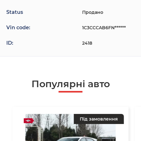
Status
Продано
Vin code:
1C3CCCAB6FN******
ID:
2418
Популярнi авто
Під замовлення