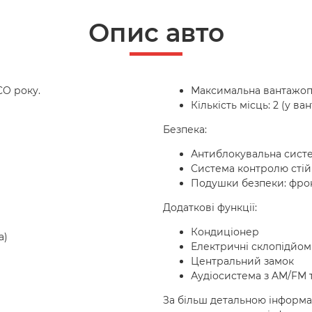
Опис авто
CO року.
Максимальна вантажопі
Кількість місць: 2 (у ва
Безпека:
Антиблокувальна систе
Система контролю стійк
Подушки безпеки: фронт
Додаткові функції:
Кондиціонер
а)
Електричні склопідйо
Центральний замок
Аудіосистема з AM/FM 
За більш детальною інформ