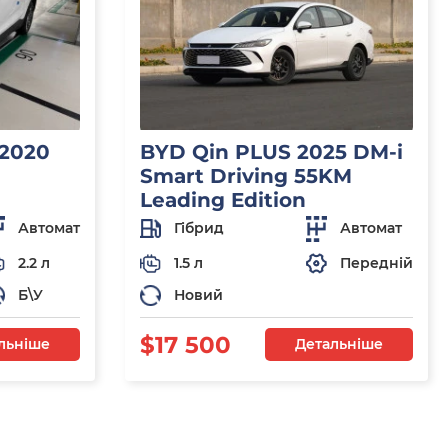
 2020
BYD Qin PLUS 2025 DM-i
Smart Driving 55KM
Leading Edition
Автомат
Гібрид
Автомат
2.2 л
1.5 л
Передній
Б\У
Новий
$17 500
льніше
Детальніше