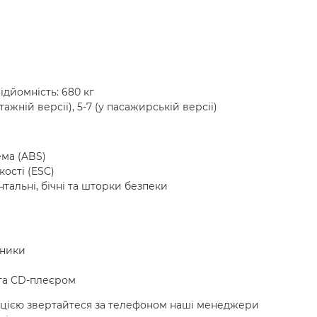
дйомність: 680 кг
нтажній версії), 5-7 (у пасажирській версії)
ма (ABS)
ості (ESC)
альні, бічні та шторки безпеки
мники
та CD-плеєром
ацією звертайтеся за телефоном наші менеджери