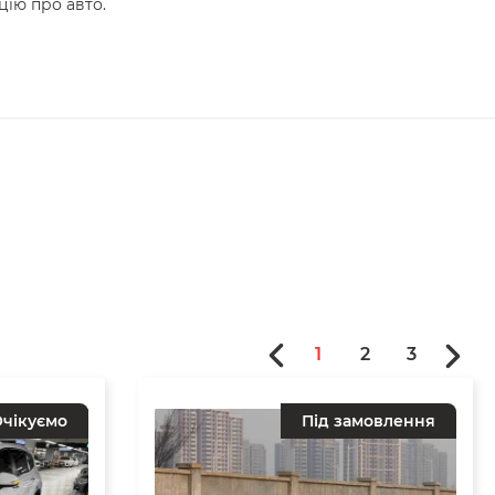
цію про авто.
1
2
3
чікуємо
Під замовлення