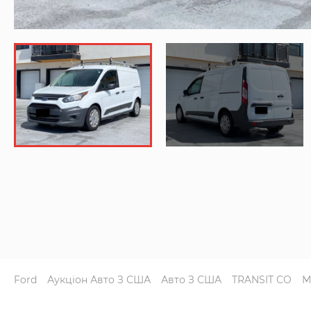
Ford
Аукціон Авто З США
Авто З США
TRANSIT CO
М