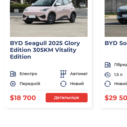
BYD Seagull 2025 Glory
BYD So
Edition 305KM Vitality
Edition
Гібри
Електро
Автомат
1.5 л
Передній
Новий
Нови
$18 700
$29 5
Детальніше