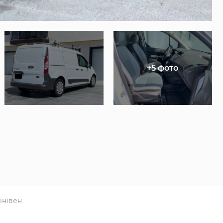
+5 фото
інівен