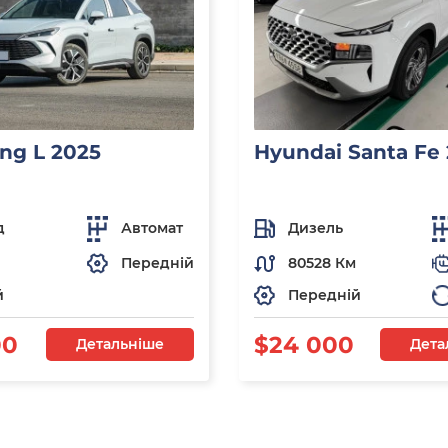
ng L 2025
Hyundai Santa Fe
д
Автомат
Дизель
Передній
80528 Км
й
Передній
00
$24 000
Детальніше
Дета