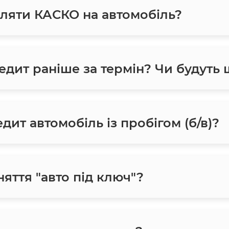
ляти КАСКО на автомобіль?
едит раніше за термін? Чи будуть
ит автомобіль із пробігом (б/в)?
яття "авто під ключ"?