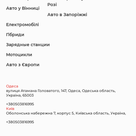
Розі
Авто у Вінниці
Авто в Запоріжжі
KIA
Land Rover
Lexus
Електромобілі
Гібриди
Зарядные станции
Lincoln Maserati
Mazda
Mercedes-Benz
Мотоцикли
Авто з Європи
Nissan
Porsche
Renault Samsung
Одеса
вулиця Атамана Головатого, 147, Одеса, Одеська область,
Україна, 65003
+380503816995
Київ
Оболонська набережна 7, корпус 5, Київська область, Україна,
Subaru
Tesla
Toyota
+380503816995