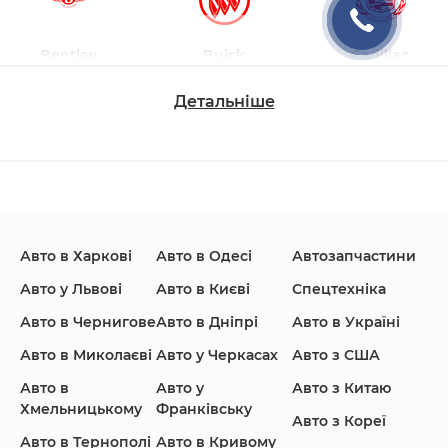
Bentley
Buick
Cadillac
Детальніше
Changan
Chevrolet
Dodge
Авто в Харкові
Авто в Одесі
Автозапчастини
Ford
Honda
Hyundai
Авто у Львові
Авто в Києві
Спецтехніка
Авто в Чернигове
Авто в Дніпрі
Авто в Україні
Авто в Миколаєві
Авто у Черкасах
Авто з США
Авто в
Авто у
Авто з Китаю
Infiniti
Jaguar
Jeep
Хмельницькому
Франківську
Авто з Кореї
Авто в Тернополі
Авто в Кривому